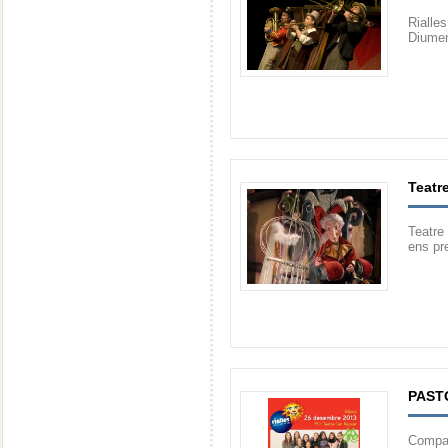
Rialle
Diumen
Teatre
Teatre
ens pr
PASTO
Compan