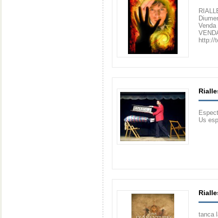
RIALL
Diumen
Venda 
VENDA
http://
Riall
Espect
Us es
Riall
tanca 