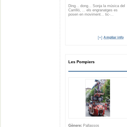
Ding... dong... Sonja la música del
Carrilló, ... els engranatges es
posen en moviment... tic-...
[+]
Ampliar info
Les Pompiers
Gènere:
Pallassos