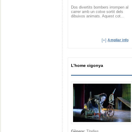
Dos divertits bombers irrompen al
carrer amb un cotxe sortit dels
dibuixos animats. Aquest cot...
[+]
Ampliar info
L’home cigonya
Gènere:
Titelles