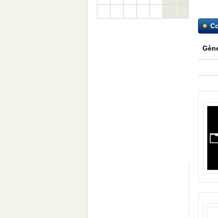
C
Gène