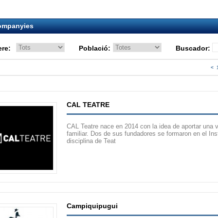
ompanyies
re:
Població:
Buscador:
<
CAL TEATRE
CAL Teatre nace en 2014 con la idea de aportar una vis
familiar. Dos de sus fundadores se formaron en el Inst
disciplina de Teat
Campiquipugui