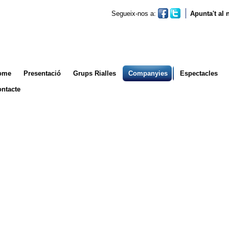
Segueix-nos a:
Apunta't al
ome
Presentació
Grups Rialles
Companyies
Espectacles
ntacte