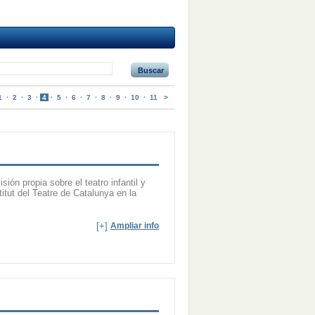
Buscar
1
·
2
·
3
·
4
·
5
·
6
·
7
·
8
·
9
·
10
·
11
>
ión propia sobre el teatro infantil y
itut del Teatre de Catalunya en la
[+]
Ampliar info