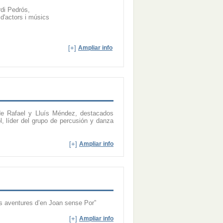
rdi Pedrós,
ó d'actors i músics
[+]
Ampliar info
 Rafael y Lluís Méndez, destacados
l, líder del grupo de percusión y danza
[+]
Ampliar info
es aventures d’en Joan sense Por”
[+]
Ampliar info