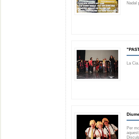
Nadal p
"PAS
La Cia
Diume
Per mo
aquest
Discul