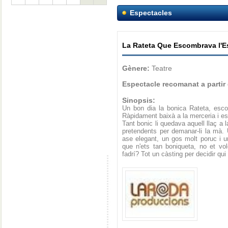
Espectacles
La Rateta Que Escombrava l'E
Gènere:
Teatre
Espectacle recomanat a partir
Sinopsis:
Un bon dia la bonica Rateta, escom
Ràpidament baixà a la merceria i es
Tant bonic li quedava aquell llaç a 
pretendents per demanar-li la mà. U
ase elegant, un gos molt poruc i un
que n'ets tan boniqueta, no et vo
fadrí? Tot un càsting per decidir qui s