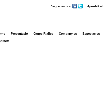
Segueix-nos a:
Apunta't al
ome
Presentació
Grups Rialles
Companyies
Espectacles
ntacte