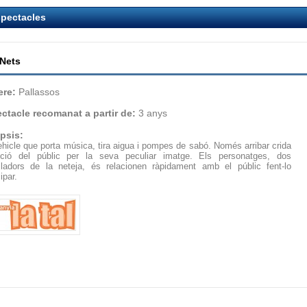
pectacles
Nets
re:
Pallassos
ctacle recomanat a partir de:
3 anys
psis:
hicle que porta música, tira aigua i pompes de sabó. Només arribar crida
enció del públic per la seva peculiar imatge. Els personatges, dos
alladors de la neteja, és relacionen ràpidament amb el públic fent-lo
ipar.