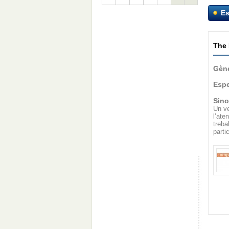
Es
The 
Gène
Espe
Sino
Un ve
l’at
treb
partic