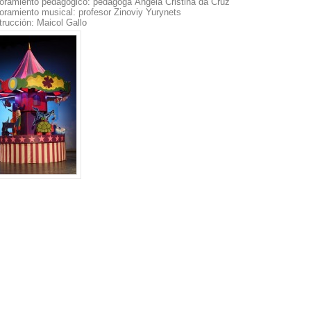
oramiento pedagógico: pedagoga Ángela Cristina da Cruz
ramiento musical: profesor Zinoviy Yurynets
rucción: Maicol Gallo