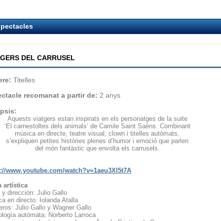
pectacles
TGERS DEL CARRUSEL
re:
Titelles
ctacle recomanat a partir de:
2 anys
psis:
Aquests viatgers estan inspirats en els personatges de la suite
‘El carnestoltes dels animals‘ de Camile Saint Saëns. Combinant
música en directe, teatre visual, clown i titelles autòmats,
s’expliquen petites històries plenes d’humor i emoció que parlen
del món fantàstic que envolta els carrusels.
s://www.youtube.com/watch?v=1aeu3Xl5t7A
 artística
 y dirección: Julio Gallo
a en directo: Iolanda Atalla
iteros: Julio Gallo y Wagner Gallo
logía autómata: Norberto Larroca