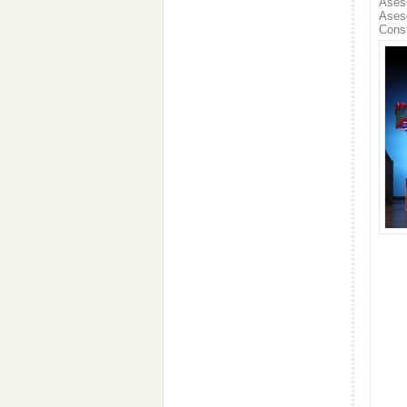
Ases
Aseso
Const