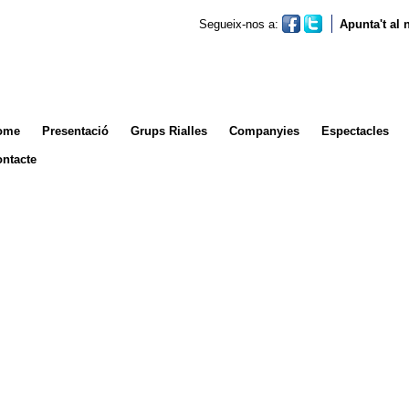
Segueix-nos a:
Apunta't al
ome
Presentació
Grups Rialles
Companyies
Espectacles
ntacte