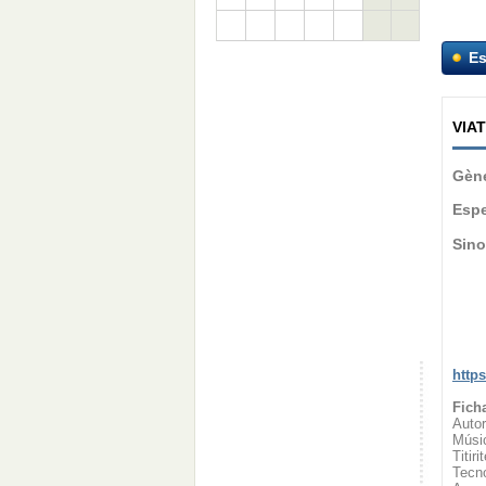
Es
VIA
Gène
Espe
Sino
http
Ficha
Autor
Músic
Titir
Tecno