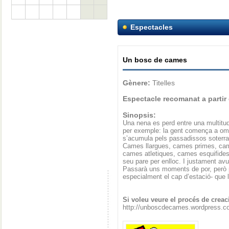
Espectacles
Un bosc de cames
Gènere:
Titelles
Espectacle recomanat a partir
Sinopsis:
Una nena es perd entre una multitud.
per exemple: la gent comença a omp
s’acumula pels passadissos soterr
Cames llargues, cames primes, ca
cames atletiques, cames esquifide
seu pare per enlloc. I justament avu
Passarà uns moments de por, però p
especialment el cap d’estació- que l
Si voleu veure el procés de creaci
http://unboscdecames.wordpress.c