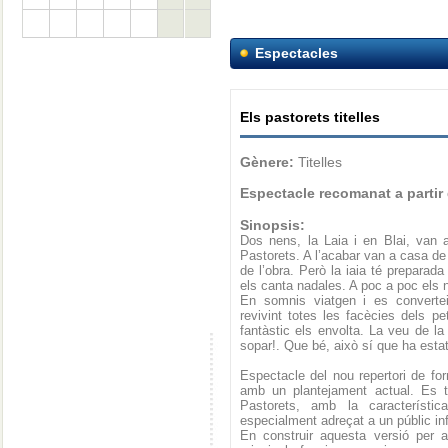
Espectacles
Els pastorets titelles
Gènere:
Titelles
Espectacle recomanat a partir
Sinopsis:
Dos nens, la Laia i en Blai, van 
Pastorets. A l’acabar van a casa de 
de l’obra. Però la iaia té preparada
els canta nadales. A poc a poc els 
En somnis viatgen i es convertei
revivint totes les facècies dels pe
fantàstic els envolta. La veu de la
sopar!. Que bé, això sí que ha esta
Espectacle del nou repertori de form
amb un plantejament actual. Es tr
Pastorets, amb la característic
especialment adreçat a un públic infa
En construir aquesta versió per a