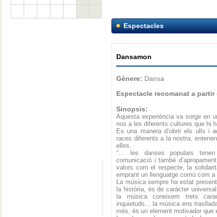
Espectacles
Dansamon
Gènere:
Dansa
Espectacle recomanat a partir
Sinopsis:
Aquesta experiència va sorgir en un
nos a les diferents cultures que hi 
Es una manera d’obrir els ulls i a
races diferents a la nostra, entene
elles.
“… les danses populars tenen un
comunicació i també d’apropament
valors com el respecte, la solidarit
emprant un llenguatge comú com a n
La música sempre ha estat present e
la història, és de caràcter universa
la música coneixem trets caract
inquietuds... la música ens trasllad
més, és un element motivador que e