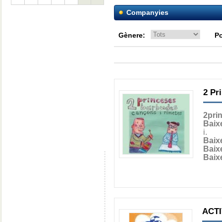
Companyies
Gènere:
Po
2 Pr
2pri
Baix
i.
Baix
Baix
Baix
ACTI