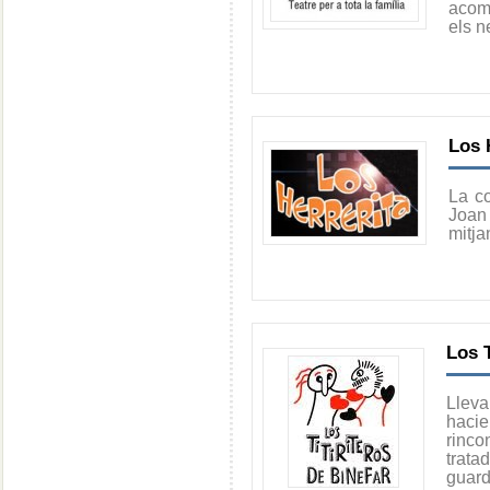
acom
els n
Los 
La c
Joan 
mitja
Los T
Lleva
hacie
rinc
trata
guard