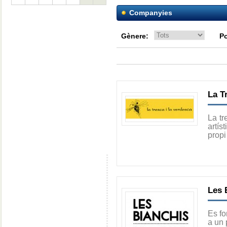
Companyies
Gènere:
Po
La T
La tr
artís
propi
Les 
Es fo
a un 