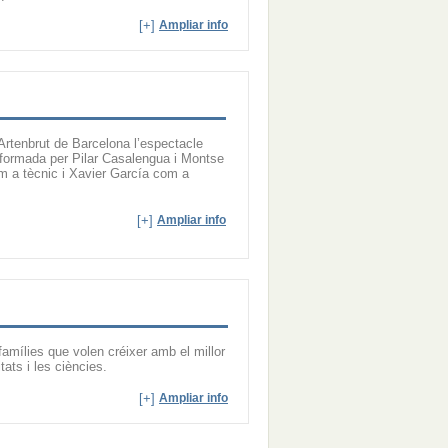
[+]
Ampliar info
rtenbrut de Barcelona l’espectacle
rmada per Pilar Casalengua i Montse
 a tècnic i Xavier García com a
[+]
Ampliar info
amílies que volen créixer amb el millor
ats i les ciències.
[+]
Ampliar info