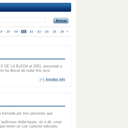
Buscar
18
·
19
·
20
·
21
·
22
·
23
·
24
·
25
·
26
>
ES DE LA BLEDA el 2001, presentat a
no ha deixat de rodar fins avui.
[+]
Ampliar info
à formada per tres persones que
d´audicions didàctiques, és a dir, crear
que tenen un clar caràcter educatiu.