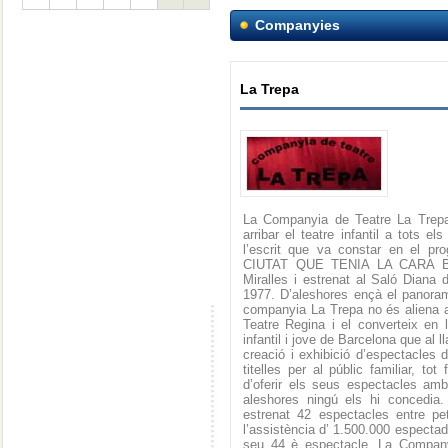
Companyies
La Trepa
La Companyia de Teatre La Trepa 
arribar el teatre infantil a tots e
l’escrit que va constar en el p
CIUTAT QUE TENIA LA CARA BRUT
Miralles i estrenat al Saló Diana 
1977. D’aleshores ençà el panorama
companyia La Trepa no és aliena a
Teatre Regina i el converteix en 
infantil i jove de Barcelona que al l
creació i exhibició d’espectacles 
titelles per al públic familiar, tot
d’oferir els seus espectacles amb
aleshores ningú els hi concedia
estrenat 42 espectacles entre pe
l’assistència d’ 1.500.000 espec
seu 44 è espectacle. La Compan