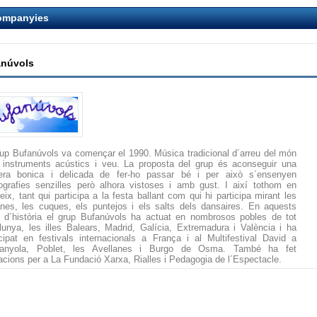
ompanyies
anúvols
rup Bufanúvols va començar el 1990. Música tradicional d´arreu del món
instruments acústics i veu. La proposta del grup és aconseguir una
ra bonica i delicada de fer-ho passar bé i per això s´ensenyen
ografies senzilles però alhora vistoses i amb gust. I així tothom en
eix, tant qui participa a la festa ballant com qui hi participa mirant les
lanes, les cuques, els puntejos i els salts dels dansaires. En aquests
 d´història el grup Bufanúvols ha actuat en nombrosos pobles de tot
lunya, les illes Balears, Madrid, Galícia, Extremadura i València i ha
icipat en festivals internacionals a França i al Multifestival David a
danyola, Poblet, les Avellanes i Burgo de Osma. També ha fet
acions per a La Fundació Xarxa, Rialles i Pedagogia de l´Espectacle.