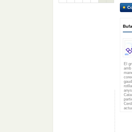
C
Buf
El g
amb 
mane
core
gaud
rotl
anys
Cata
part
Cer
actu