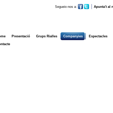
Segueix-nos a:
Apunta't al
ome
Presentació
Grups Rialles
Companyies
Espectacles
ntacte