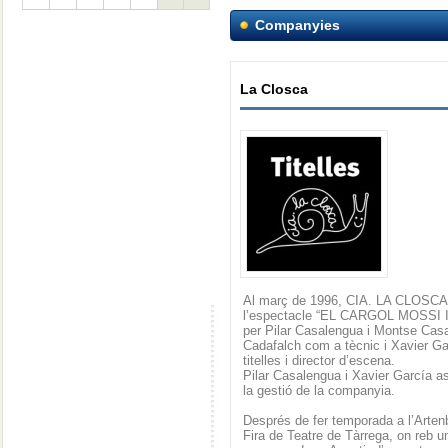
Companyies
La Closca
Al març de 1996, CIA. LA CLOSCA e
l’espectacle “EL CARGOL MOSSI I
per Pilar Casalengua i Montse Ca
Cadafalch com a tècnic i Xavier Ga
titelles i director d’escena.
Pilar Casalengua i Xavier García as
la gestió de la companyia.
Després de fer temporada a l’Artenb
Fira de Teatre de Tàrrega, on reb un