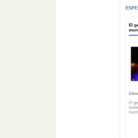
ESPE
El g
mun
Gène
El ge
histò
munt