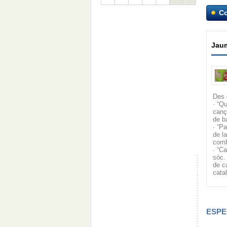
C
Jaum
Des 
· “Q
canç
de ba
· “P
de l
comb
· “C
sóc.
de c
cata
ESPE