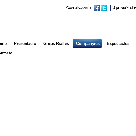
Segueix-nos a:
Apunta't al
ome
Presentació
Grups Rialles
Companyies
Espectacles
ntacte