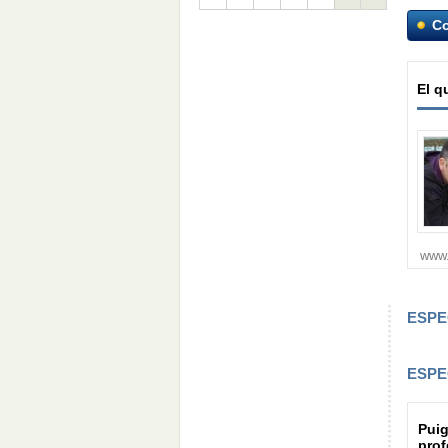
C
El q
www
ESPE
ESPE
Puig
prof