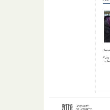
Gène
Puig 
profe