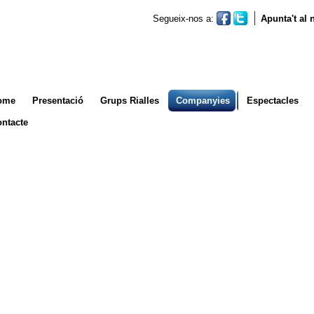
Segueix-nos a:
Apunta't al
ome
Presentació
Grups Rialles
Companyies
Espectacles
ntacte