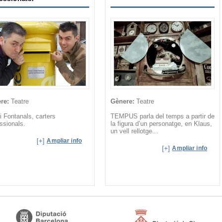
re:
Teatre
Gènere:
Teatre
i Fontanals, carters
TEMPUS parla del temps a partir de
ssionals.
la figura d’un personatge, en Klaus,
un vell rellotge...
[+]
Ampliar info
[+]
Ampliar info