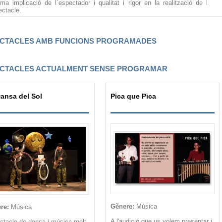
ma implicació de l´espectador i qualitat i rigor en la realització de l
ectacle.
CTACLES AMB FUNCIONS PROGRAMADES
CTACLES ACTUALMENT SENSE PROGRAMAR
ansa del Sol
Pica que Pica
Gènere:
Música
re:
Música
A l'audició que us volem presentar i
ctacle de dansa i música molt