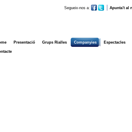
Segueix-nos a:
Apunta't al
ome
Presentació
Grups Rialles
Companyies
Espectacles
ntacte