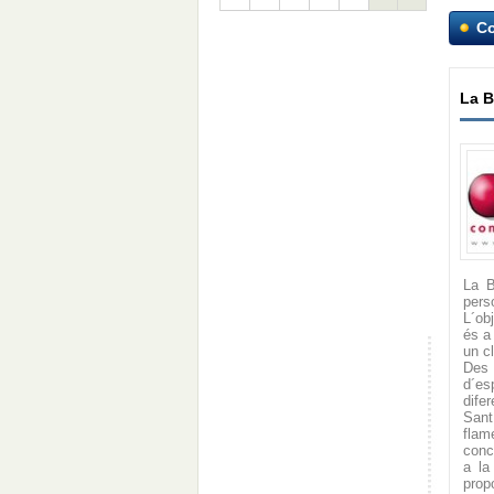
C
La B
La B
pers
L´ob
és a
un c
Des 
d´es
dife
Sant
flam
conc
a la
prop