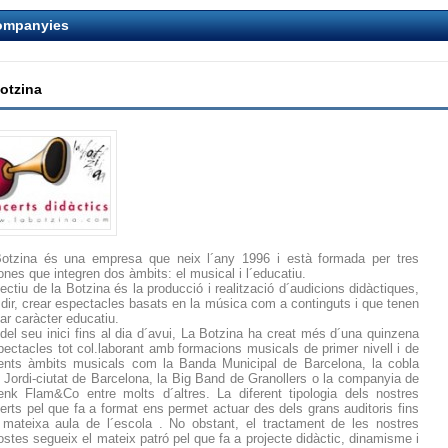
ompanyies
otzina
otzina és una empresa que neix l´any 1996 i està formada per tres
ones que integren dos àmbits: el musical i l´educatiu.
jectiu de la Botzina és la producció i realització d´audicions didàctiques,
 dir, crear espectacles basats en la música com a continguts i que tenen
lar caràcter educatiu.
del seu inici fins al dia d´avui, La Botzina ha creat més d´una quinzena
pectacles tot col.laborant amb formacions musicals de primer nivell i de
rents àmbits musicals com la Banda Municipal de Barcelona, la cobla
 Jordi-ciutat de Barcelona, la Big Band de Granollers o la companyia de
enk Flam&Co entre molts d´altres. La diferent tipologia dels nostres
erts pel que fa a format ens permet actuar des dels grans auditoris fins
 mateixa aula de l´escola . No obstant, el tractament de les nostres
ostes segueix el mateix patró pel que fa a projecte didàctic, dinamisme i