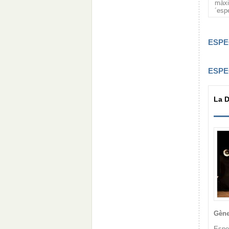
màxi
´esp
ESPE
ESPE
La D
Gène
Espe