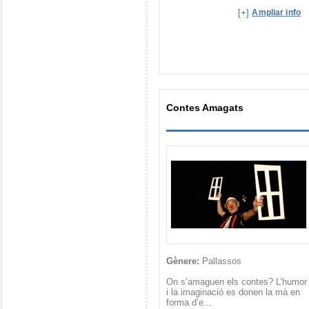
[+]
Ampliar info
Contes Amagats
Gènere:
Pallassos
On s’amaguen els contes? L’humor
i la imaginació es donen la mà en
forma d’e...