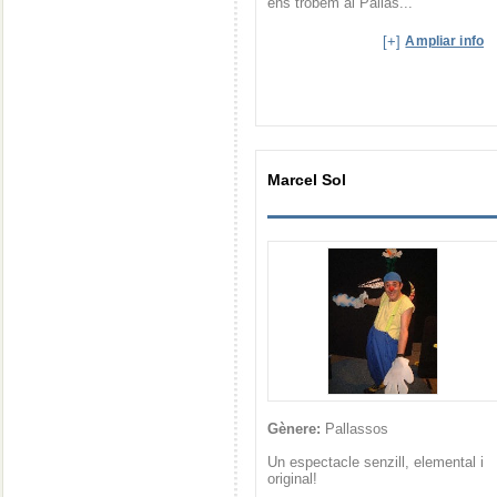
ens trobem al Pallas...
[+]
Ampliar info
Marcel Sol
Gènere:
Pallassos
Un espectacle senzill, elemental i
original!