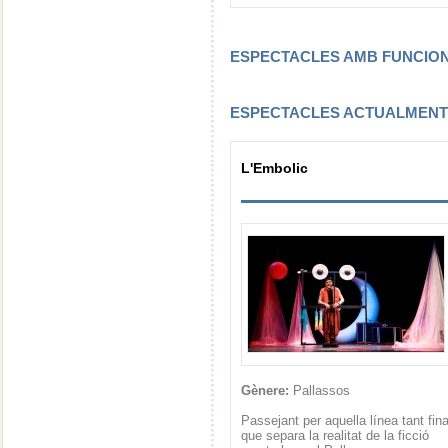
ESPECTACLES AMB FUNCI
ESPECTACLES ACTUALMEN
L'Embolic
Gènere:
Pallassos
Passejant per aquella línea tant fin
que separa la realitat de la ficció