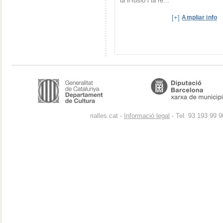
la il·lusió i la re...
[+]
Ampliar info
rialles.cat -
Informació legal
- Tel. 93 193 99 9