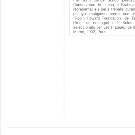
the North Dance School Leedsy
Conservatori de Lisboa, el Bratisl
representat els seus treballs dur
guanya prestigiosos premis com ara:
"Robin Howard Foundation" del Te
Premi de coreografía de Solos I
seleccionats per Les Plateaux de l
Marne, 2002, Paris.