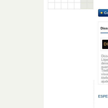
C
Diss
Diss
Lópe
deix
guan
Tite
visua
tite
ajud
ESPE