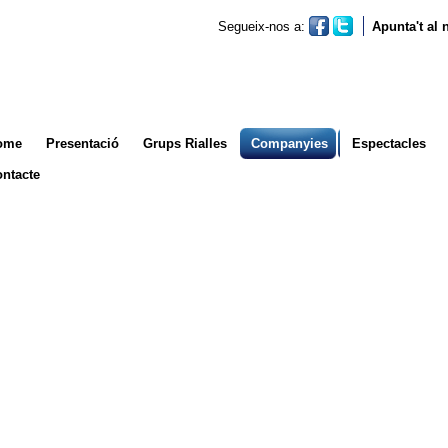
Segueix-nos a:
Apunta't al
ome
Presentació
Grups Rialles
Companyies
Espectacles
ntacte