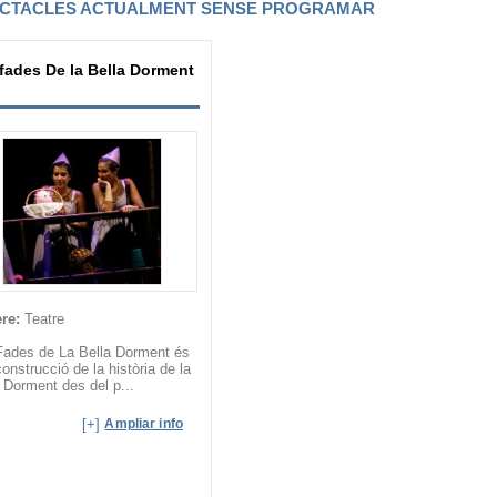
CTACLES ACTUALMENT SENSE PROGRAMAR
fades De la Bella Dorment
re:
Teatre
Fades de La Bella Dorment és
construcció de la història de la
 Dorment des del p...
[+]
Ampliar info