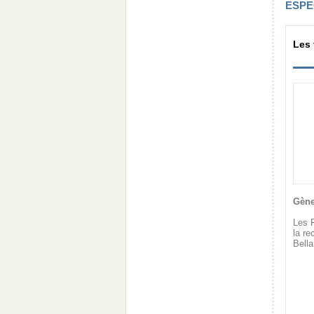
ESPE
Les 
Gène
Les 
la re
Bella