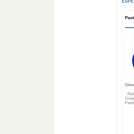
ESPE
Past
Gène
Rial
l’esp
Paret