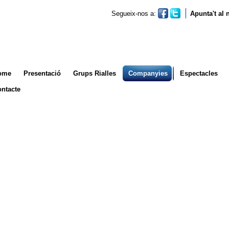
Segueix-nos a:
Apunta't al
ome
Presentació
Grups Rialles
Companyies
Espectacles
ntacte