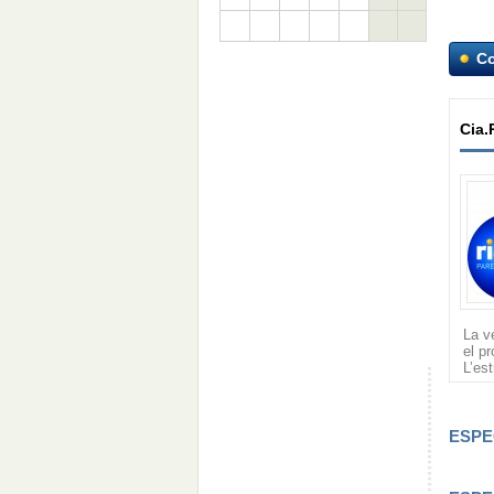
C
Cia.
La v
el pr
L’es
ESPE