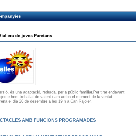
ompanyies
Riallera de joves Paretans
ersió, és una adaptació, reduïda, per a públic familiar.Per tirar endavant
ojecte hem treballat de valent i ara arriba el moment de la veritat:
trena el dia 26 de desembre a les 19 h a Can Rajoler.
CTACLES AMB FUNCIONS PROGRAMADES