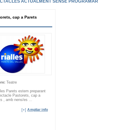
CTACLES ACTUALMENT SENSE PROGRAMAR
orets, cap a Parets
re:
Teatre
les Parets estem preparant
ectacle Pastorets, cap a
s , amb nens/es ...
[+]
Ampliar info