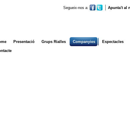
Segueix-nos a:
Apunta't al
ome
Presentació
Grups Rialles
Companyies
Espectacles
ntacte