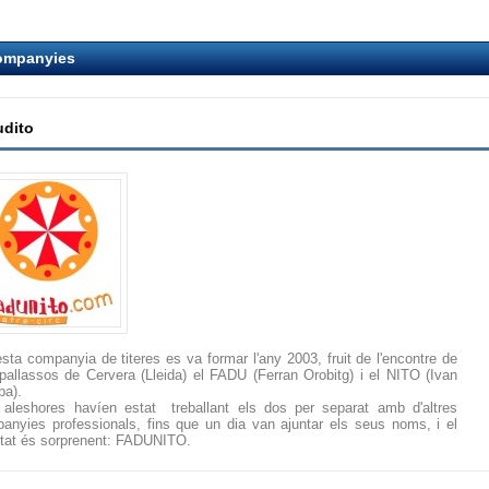
ompanyies
dito
sta companyia de titeres es va formar l'any 2003, fruit de l'encontre de
pallassos de Cervera (Lleida) el FADU (Ferran Orobitg) i el NITO (Ivan
ba).
 aleshores havíen estat treballant els dos per separat amb d'altres
anyies professionals, fins que un dia van ajuntar els seus noms, i el
ltat és sorprenent: FADUNITO.