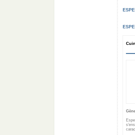
ESPE
ESPE
Cui
Gène
Espec
s'ens
carac