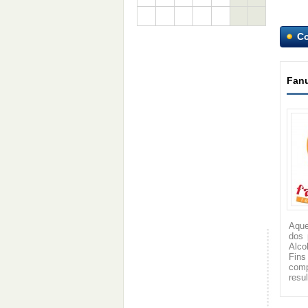
C
Fanu
Aque
dos 
Alco
Fins
comp
resu